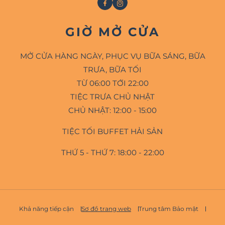
Facebook
Instagram
GIỜ MỞ CỬA
MỞ CỬA HÀNG NGÀY, PHỤC VỤ BỮA SÁNG, BỮA
TRƯA, BỮA TỐI
TỪ 06:00 TỚI 22:00
TIỆC TRƯA CHỦ NHẬT
CHỦ NHẬT: 12:00 - 15:00
TIỆC TỐI BUFFET HẢI SẢN
THỨ 5 - THỨ 7: 18:00 - 22:00
Khả năng tiếp cận
Sơ đồ trang web
Trung tâm Bảo mật